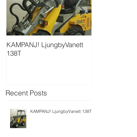
KAMPANJ! LjungbyVanett
Ljungbyvanett ställer ut på
138T
Mila Mässan i
Recent Posts
KAMPANJ! LjungbyVanett 138T