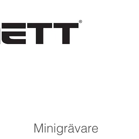
TER
SUPPORT
MEDIA
re Minigrävare R