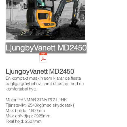
LjungbyVanett MD2450
LjungbyVanett MD2450
En kompakt maskin som klarar de flesta
dagliga grävbehov, samt utrustad med en
komfortabel hytt.
Motor: YANMAR 3TNV76 21,1HK
Tjänstevikt: 2540kg(med skyddstak)
Max bredd: 1500mm
Max grävdjup: 2925mm
Total höjd: 2527mm