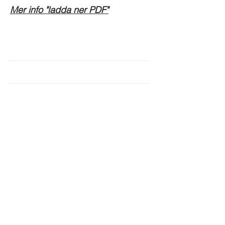
Mer info "ladda ner PDF"
Media
Om oss
Återförsäljare
Besök vår blog
FAQ
Kontakta oss
Gilla oss på Facebook
Gilla oss på LinkedIn