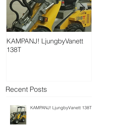
KAMPANJ! LjungbyVanett
Ljungbyvanett ställer ut på
138T
Mila Mässan i
Recent Posts
KAMPANJ! LjungbyVanett 138T